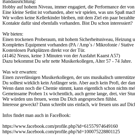
Bandausrichtung:
Hobby auf hohem Niveau, immer engagiert, die Performance der von 
Eine kleine Setlist ist vorhanden, aber wir spielen, was uns Spaß mach
Wir wollen keine Kellerkinder bleiben, mit dem Ziel ein paar bezahlte 
Kontakte dafür sind ebenfalls vorhanden. Bist Du schon interessiert?
Wir bieten:
Einen trockenen Proberaum, mit hohem Sicherheitsniveau, Heizung un
Komplettes Equipment vorhanden (PA / Amp`s / Mikrofonie / Stative /
Kostenlosen Parkplätzen direkt vor der Tür.
(41462 Neuss, keine 3 Minuten von der Ausfahrt Kaarst A57)
Dazu bekommst Du sehr nette Musikerkollegen, Alter 57 - 74 Jahre.
Was wir erwarten:
Einen zuverlässigen Musikerkollegen, der uns musikalisch unterstütz
Du solltest wirklich kein Anfänger sein. Aber auch kein Profi, der d
Wenn dann noch die Chemie stimmt, kann eigentlich schon nichts me
Gemeinsame Proben 1x wöchentlich, auch gerne lange, drei, vier Stu
Wir würden uns freuen, wenn Du Dich angesprochen fühlst.
Interesse geweckt? Dann schreibt uns einfach, wir freuen uns auf Dic
Infos findet man auch in FaceBook:
https://www.facebook.com/profile.php?id=61557974649160
https://www.facebook.com/profile.php?id=100075228801125