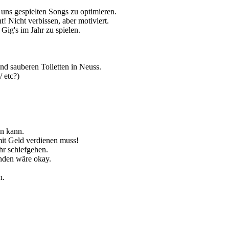
uns gespielten Songs zu optimieren.
t! Nicht verbissen, aber motiviert.
Gig's im Jahr zu spielen.
d sauberen Toiletten in Neuss.
 etc?)
en kann.
amit Geld verdienen muss!
hr schiefgehen.
nden wäre okay.
h.