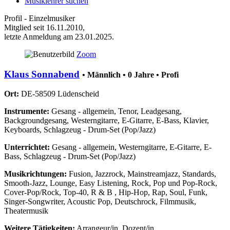
Musiklehrer
suchen
Profil - Einzelmusiker
Mitglied seit 16.11.2010,
letzte Anmeldung am 23.01.2025.
Zoom
Klaus Sonnabend
• Männlich • 0 Jahre • Profi
Ort:
DE-58509 Lüdenscheid
Instrumente:
Gesang - allgemein, Tenor, Leadgesang,
Backgroundgesang, Westerngitarre, E-Gitarre, E-Bass, Klavier,
Keyboards, Schlagzeug - Drum-Set (Pop/Jazz)
Unterrichtet:
Gesang - allgemein, Westerngitarre, E-Gitarre, E-
Bass, Schlagzeug - Drum-Set (Pop/Jazz)
Musikrichtungen:
Fusion, Jazzrock, Mainstreamjazz, Standards,
Smooth-Jazz, Lounge, Easy Listening, Rock, Pop und Pop-Rock,
Cover-Pop/Rock, Top-40, R & B , Hip-Hop, Rap, Soul, Funk,
Singer-Songwriter, Acoustic Pop, Deutschrock, Filmmusik,
Theatermusik
Weitere Tätigkeiten:
Arrangeur/in, Dozent/in